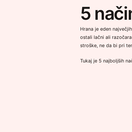
5 nači
Hrana je eden največjih
ostali lačni ali razoča
stroške, ne da bi pri te
Tukaj je 5 najboljših na