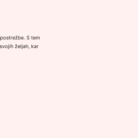
l postrežbe. S tem
vojih željah, kar