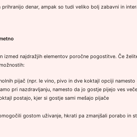
prihranijo denar, ampak so tudi veliko bolj zabavni in inter
ametno
en izmed najdražjih elementov poročne pogostitve. Če želit
 možnostih:
holnih pijač (npr. le vino, pivo in dve koktajl opciji namest
amo pri nazdravljanju, namesto da jo gostje pijejo ves več
oktajl postajo, kjer si gostje sami mešajo pijače
mogočili gostom uživanje, hkrati pa zmanjšali porabo in st