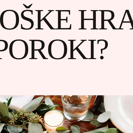
OŠKE HR
POROKI?