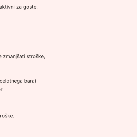
aktivni za goste.
e zmanjšati stroške,
o celotnega bara)
er
roške.