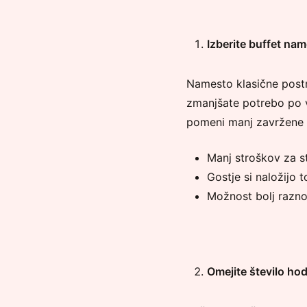
Izberite buffet na
Namesto klasične postrež
zmanjšate potrebo po ve
pomeni manj zavržene 
Manj stroškov za s
Gostje si naložijo t
Možnost bolj razn
Omejite število ho