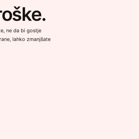
roške.
e, ne da bi gostje
hrane, lahko zmanjšate