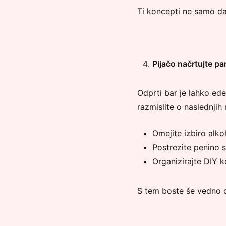
Ti koncepti ne samo da 
Pijačo načrtujte p
Odprti bar je lahko ed
razmislite o naslednjih
Omejite izbiro alko
Postrezite penino s
Organizirajte DIY k
S tem boste še vedno o