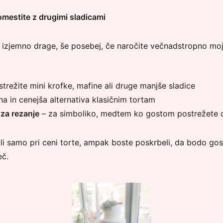
mestite z drugimi sladicami
 izjemno drage, še posebej, če naročite večnadstropno mo
trežite mini krofke, mafine ali druge manjše sladice
na in cenejša alternativa klasičnim tortam
za rezanje
– za simboliko, medtem ko gostom postrežete c
li samo pri ceni torte, ampak boste poskrbeli, da bodo gost
eč.