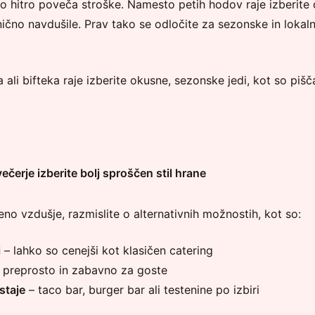
o hitro poveča stroške. Namesto petih hodov raje izberite 
nično navdušile. Prav tako se odločite za sezonske in lokaln
li bifteka raje izberite okusne, sezonske jedi, kot so pišča
čerje izberite bolj sproščen stil hrane
čeno vzdušje, razmislite o alternativnih možnostih, kot so:
i
– lahko so cenejši kot klasičen catering
 preprosto in zabavno za goste
staje
– taco bar, burger bar ali testenine po izbiri