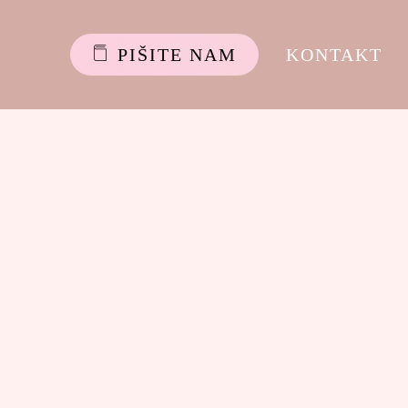
P
I
Š
I
T
E
N
A
M
KONTAKT