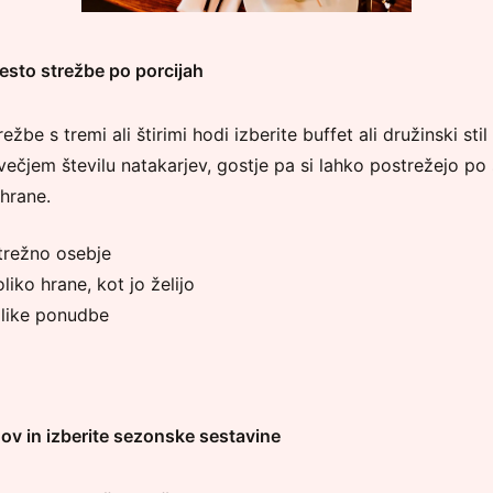
mesto strežbe po porcijah
be s tremi ali štirimi hodi izberite buffet ali družinski sti
čjem številu natakarjev, gostje pa si lahko postrežejo po s
hrane.
trežno osebje
oliko hrane, kot jo želijo
olike ponudbe
dov in izberite sezonske sestavine