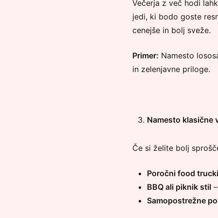
Večerja z več hodi lahk
jedi, ki bodo goste res
cenejše in bolj sveže.
Primer:
Namesto lososa a
in zelenjavne priloge.
Namesto klasične ve
Če si želite bolj sproš
Poročni food truck
BBQ ali piknik stil
–
Samopostrežne po