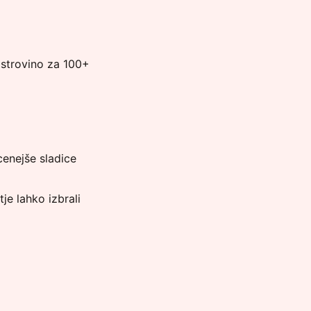
jstrovino za 100+
enejše sladice
je lahko izbrali