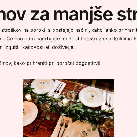
nov za manjše st
 stroškov na poroki, a obstajajo načini, kako lahko prihranit
rani. Če pametno načrtujete meni, stil postrežbe in količino 
m izgubili kakovost ali doživetje.
činov, kako prihraniti pri poročni pogostitvi!