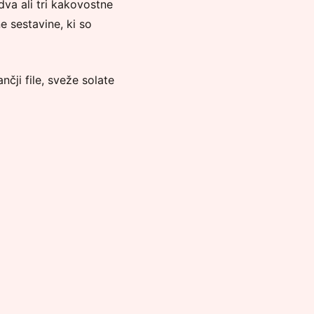
dva ali tri kakovostne
e sestavine, ki so
nčji file, sveže solate